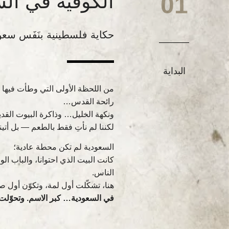
الكوفية في ال
01
حكاية فلسطينية بنَفَس سع
البداية
من اللحظة الأولى التي وطأت فيها “
رائحة القدس…
ونكهة الخليل… وذاكرة البيوت القدي
لكننا لم نأتِ فقط بالطعم — بل أتين
السعودية لم تكن محطة عادية؛
كانت البيت الذي احتوانا، والباب ال
الناس.
هنا، تشكّلت أول لمة، وتكوّن أول صد
في السعودية… كبر الاسم. وتحوّلت 