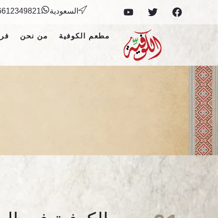
السعودية
6612349821+
مطعم الكوفية
من نحن
فرو