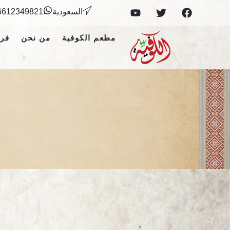
السعودية
6612349821+
مطعم الكوفية
من نحن
فرو